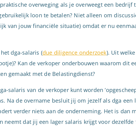
praktische overweging als je overweegt een bedrijf 
gebruikelijk loon te betalen? Niet alleen om discuss
jk van jouw financiële situatie) omdat er nu eenma
het dga-salaris (
due diligence onderzoek
). Uit welk
oenpotje)? Kan de verkoper onderbouwen waarom dit een
aken gemaakt met de Belastingdienst?
dga-salaris van de verkoper kunt worden ‘opgescheept’
. Na de overname besluit jij om jezelf als dga een l
andert verder niets aan de onderneming. Het is dan 
eemt dat jij een lager salaris krijgt voor dezelfde 